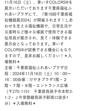
11月16日（土）、車いすCOLORS®を
展示いただいております千葉県福祉ふ
れあいプラザにて、「第18回千葉県福
祉機器展2024」が開催されます！しあ
わせを支える福祉機器や、日常生活や
災害時など様々な場面で使用できる福
祉用具が展示され、見て・体験できる
展示会となっております。車いす
COLORS®が試乗できる機会にもなり
ますので、是非お越しください！＊入
場無料＊
主催：千葉県福祉ふれあいプラザ日
程：2024年11月16日（土）10：00～
16：00会場：けやきプラザ1階・２
階・７階・９階・エントランス広場
（〒270-1151　千葉県我孫子市本町3-
1-2・ＪＲ常磐線我孫子駅南口徒歩1
分）＊入場無料＊