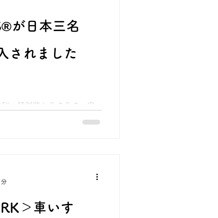
S®が日本三名
入されました
砂利、傾斜路もラクラク・安
す「COLORS®（カラー
る日本三名園「偕楽園」に導
代藩主・徳川斉昭によって「領
」として創設された偕楽園
整備されているものの、起伏
り従来の車いすでは通行に苦
1分
の度、2026年水戸の梅まつ
LORS®」をご利用いただく
ARK＞車いす
方や車いす利用者の方々に