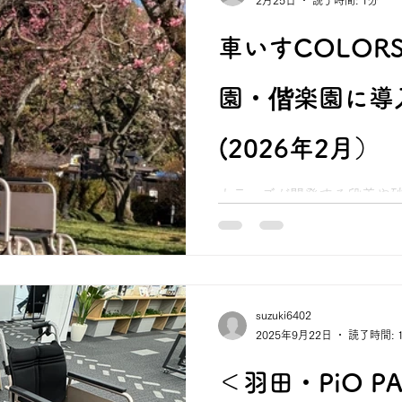
2月25日
読了時間: 1分
車いすCOLOR
園・偕楽園に導
(2026年2月）
カラーズが開発する段差や
全に移動ができる介助型車い
ズ）」が茨城県水戸市にあ
入されました。 水戸藩第9
民と偕（とも）に楽しむ場
は、バリアフリーの園路が
suzuki6402
に富んだ地形や砂利道によ
2025年9月22日
読了時間: 
慮することがありました。こ
りに合わせて、当社の「CO
＜羽田・PiO P
ことで、足腰に不安のある