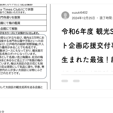
suzuki6402
2024年12月25日
読了時間:
令和6年度 観光
ト企画応援交付
生まれた最強！
すで巡る～『車い
カラーズでは、大田区で生ま
を使用して観光地を巡るツ
や段差のある観光地で車いす
観光ツアー』の
いただける機会となってお
い！
1分