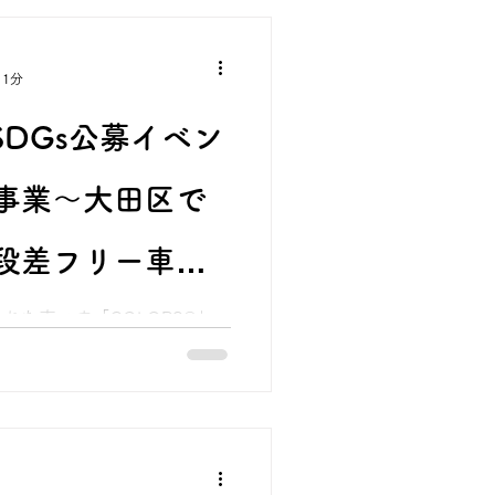
 1分
SDGs公募イベン
事業～大田区で
段差フリー車い
すCOLORS®
れた車いす「COLORS®」
アーを企画しました！砂利道
COLORS®の操作性を体験
ご案内
ります。是非ご参加くださ