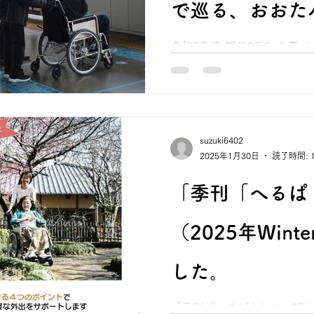
で巡る、おおた
発見！開運ツア
令和6年度 観光SDGs公募
守稲荷神社＆羽田空港（第3
COLORS®で巡る、おお
た。
アー』を開催しました。 カラ
（月）に車いすCOLORS
一弾を...
suzuki6402
2025年1月30日
読了時間: 
「季刊「へるぱ！
（2025年Win
した。
「季刊「へるぱ！」Vol.67」 