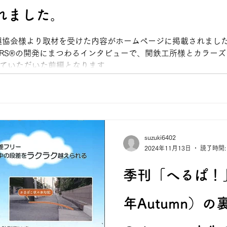
れました。
興協会様より取材を受けた内容がホームページに掲載されました
ORS®の開発にまつわるインタビューで、関鉄工所様とカラー
いただいた前編となります...
suzuki6402
2024年11月13日
読了時間:
季刊「へるぱ！」V
年Autumn）