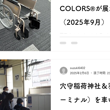
も、園内をより快適に散策し
COLORS®が
「COLORS®」の特長 1.
偕楽園特有の砂利道や段差
楽に走行いただけます。 2
（2025年9月）
簡単な操作方法により初め
です。 3.景観に馴染むデザ
羽田イノベーションシティにあ
ないカラーリングとフレー
ペース（ショーケーシング
す。 ■ 導入概要 •導入開始日
COLORS®」の展示が始ま
り •設置場所
【場所】大田区羽田空港1丁目1番4
201 PiO PARK...
suzuki6402
2025年2月6日
読了時間: 2
穴守稲荷神社＆
ーミナル）を車い