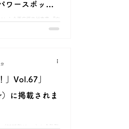
パワースポット
ーを開催しまし
イベント企画応援交付事業 『穴
ターミナル）を車いす
たパワースポット発見！開運ツ
ーズでは2025年1月27日
®を使用した初の観光ツアー第
1分
」Vol.67」
ter）に掲載されま
（2025年Winter）に介助型