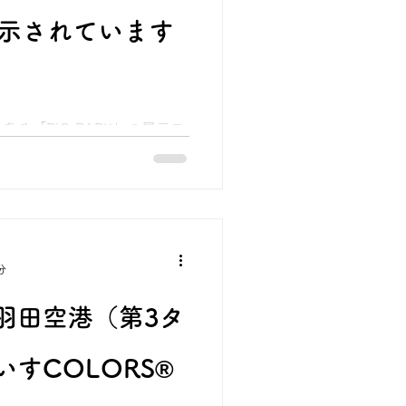
ていただけます。 ■ 車いす
展示されています
優れた走破性： 特許技術により
、緩やかな傾斜でも簡単かつ
.直感的な操作性：直感的かつ
ての方でも安心して操作可能
イン： 伝統的な景観を損なわ
る「PiO PARK」の展示ス
ムデザインを採用していま
エリア）にて、「車いす
： 2026年2月20日（金）よ
りました。 ■展示場所・期間
号 HICity zone K
分
羽田空港（第3タ
すCOLORS®