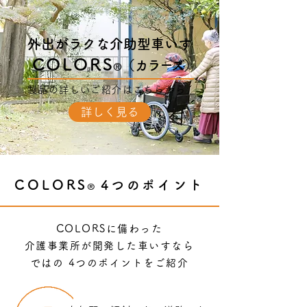
外出がラクな介助型車いす
​
COLORS
​（カラーズ）
®︎
製品の詳しいご紹介は
こちらから
詳しく見る
COLORS
4つのポイント
®︎
COLORS
に備わった
介護事業所が開発した車いすなら
ではの 4つのポイントをご紹介