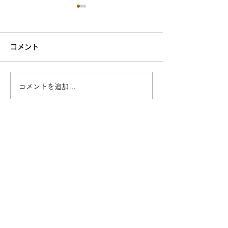
コメント
コメントを追加…
＜羽田・PiO PARK＞車
穴守稲荷神社＆
いすCOLORS®が展示さ
（第3ターミナ
れています（2025年9
すCOLORS®
月）
おたパワースポ
見！開運ツアー
ました。
企業
概要